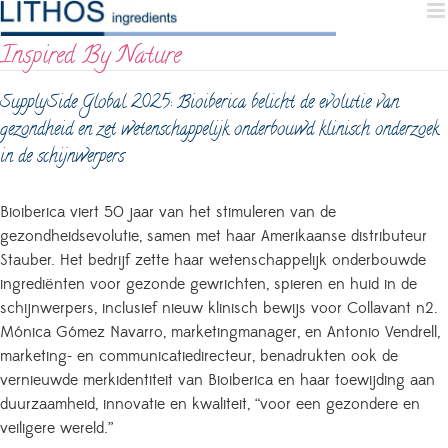
Skip
to
Inspired By Nature
content
SupplySide Global 2025: Bioiberica belicht de evolutie van
gezondheid en zet wetenschappelijk onderbouwd klinisch onderzoek
in de schijnwerpers
Bioiberica viert 50 jaar van het stimuleren van de
gezondheidsevolutie, samen met haar Amerikaanse distributeur
Stauber.
Het bedrijf zette haar wetenschappelijk onderbouwde
ingrediënten voor gezonde gewrichten, spieren en huid in de
schijnwerpers, inclusief nieuw klinisch bewijs voor Collavant n2.
Mónica Gómez Navarro, marketingmanager, en Antonio Vendrell,
marketing- en communicatiedirecteur, benadrukten ook de
vernieuwde merkidentiteit van Bioiberica en haar toewijding aan
duurzaamheid, innovatie en kwaliteit, “voor een gezondere en
veiligere wereld.”