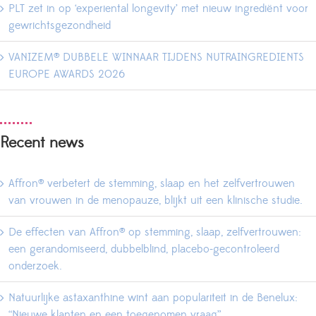
PLT zet in op ‘experiental longevity’ met nieuw ingrediënt voor
gewrichtsgezondheid
VANIZEM® DUBBELE WINNAAR TIJDENS NUTRAINGREDIENTS
EUROPE AWARDS 2026
Recent news
Affron® verbetert de stemming, slaap en het zelfvertrouwen
van vrouwen in de menopauze, blijkt uit een klinische studie.
De effecten van Affron® op stemming, slaap, zelfvertrouwen:
een gerandomiseerd, dubbelblind, placebo-gecontroleerd
onderzoek.
Natuurlijke astaxanthine wint aan populariteit in de Benelux:
“Nieuwe klanten en een toegenomen vraag”