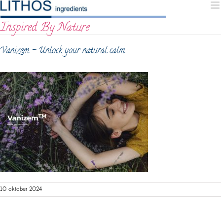
Skip
to
Inspired By Nature
content
Vanizem – Unlock your natural calm
10 oktober 2024