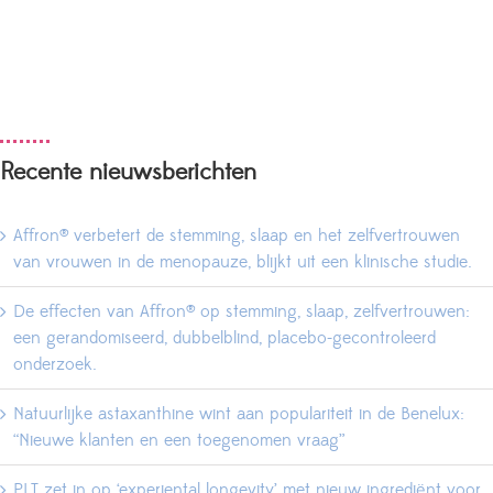
Recente nieuwsberichten
Affron® verbetert de stemming, slaap en het zelfvertrouwen
van vrouwen in de menopauze, blijkt uit een klinische studie.
De effecten van Affron® op stemming, slaap, zelfvertrouwen:
een gerandomiseerd, dubbelblind, placebo-gecontroleerd
onderzoek.
Natuurlijke astaxanthine wint aan populariteit in de Benelux:
“Nieuwe klanten en een toegenomen vraag”
PLT zet in op ‘experiental longevity’ met nieuw ingrediënt voor