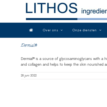
Skip
to
content
Over ons
Onze diensten
Dermial®
Dermial® is a source of glycosaminoglycans with a h
and collagen and helps to keep the skin nourished a
28 juni 2022