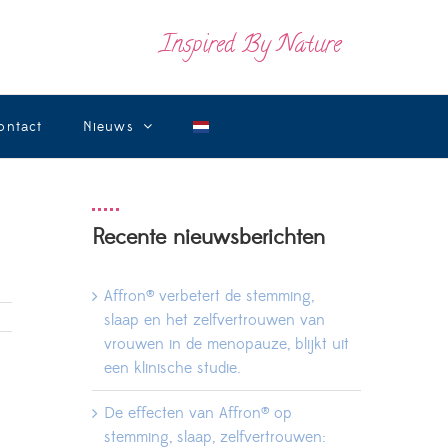
Inspired By Nature
ontact
Nieuws
Recente nieuwsberichten
Affron® verbetert de stemming,
slaap en het zelfvertrouwen van
vrouwen in de menopauze, blijkt uit
een klinische studie.
De effecten van Affron® op
stemming, slaap, zelfvertrouwen: