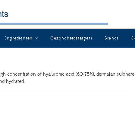
Ingrediënten
Gezondheidstargets
Brands
C
igh concentration of hyaluronic acid (60-75%), dermatan sulphate
nd hydrated.