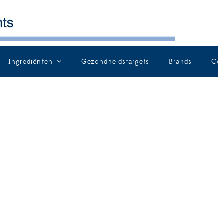
Ingrediënten
Gezondheidstargets
Brands
C