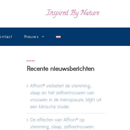
Inspired By Nature
ontact
Nieuws
Recente nieuwsberichten
Affron® verbetert de stemming,
slaap en het zelfvertrouwen van
vrouwen in de menopauze, blijkt uit
een klinische studie.
De effecten van Affron® op
stemming, slaap, zelfvertrouwen: