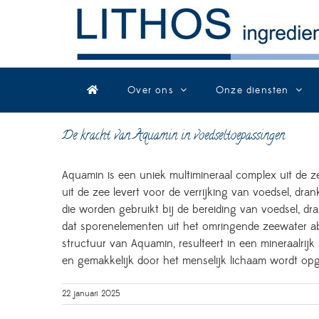
Skip
to
content
Over ons
Onze diensten
De kracht van Aquamin in voedseltoepassingen
Aquamin is een uniek multimineraal complex uit de z
uit de zee levert voor de verrijking van voedsel, dr
die worden gebruikt bij de bereiding van voedsel, 
dat sporenelementen uit het omringende zeewater ab
structuur van Aquamin, resulteert in een mineraalrijk
en gemakkelijk door het menselijk lichaam wordt op
22 januari 2025