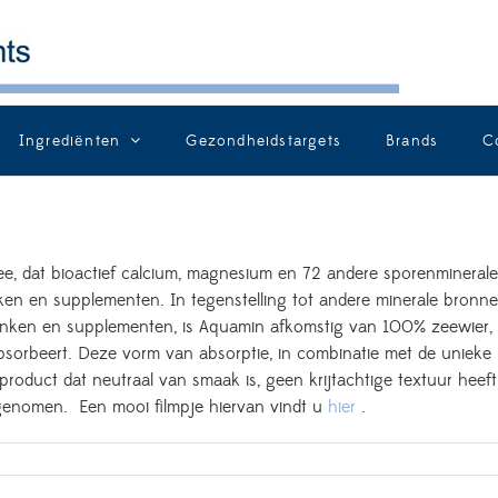
Ingrediënten
Gezondheidstargets
Brands
C
ee, dat bioactief calcium, magnesium en 72 andere sporenmineral
anken en supplementen. In tegenstelling tot andere minerale bronn
dranken en supplementen, is Aquamin afkomstig van 100% zeewier,
sorbeert. Deze vorm van absorptie, in combinatie met de unieke
 product dat neutraal van smaak is, geen krijtachtige textuur heeft
genomen. Een mooi filmpje hiervan vindt u
hier
.