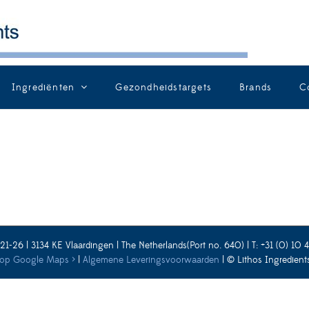
Ingrediënten
Gezondheidstargets
Brands
C
1-26 | 3134 KE Vlaardingen | The Netherlands(Port no. 640) | T: +31 (0) 10 
 op Google Maps ›
|
Algemene Leveringsvoorwaarden
| © Lithos Ingredien