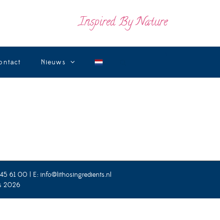
Inspired By Nature
ontact
Nieuws
445 61 00 | E:
info@lithosingredients.nl
ts 2026